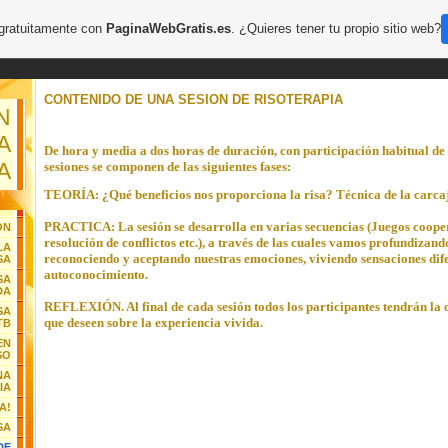
 gratuitamente con
PaginaWebGratis.es
. ¿Quieres tener tu propio sitio web?
CONTENIDO DE UNA SESION DE RISOTERAPIA
N
A
De hora y media a dos horas de duración, con participación habitual de 
A
sesiones se componen de las siguientes fases:
TEORÍA: ¿Qué beneficios nos proporciona la risa? Técnica de la carca
PRACTICA: La sesión se desarrolla en varias secuencias (Juegos coopera
ON
resolución de conflictos etc.), a través de las cuales vamos profundizando
LA
reconociendo y aceptando nuestras emociones, viviendo sensaciones dif
SA
autoconocimiento.
SA
DA
REFLEXIÓN. Al final de cada sesión todos los participantes tendrán la 
SA
que deseen sobre la experiencia vivida.
TB
EN
SO
NA
IA
A!
SA
DE