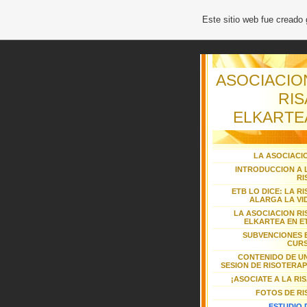
Este sitio web fue creado
ASOCIACIO
RIS
ELKARTE
LA ASOCIACI
INTRODUCCION A 
RI
ETB LO DICE: LA RI
ALARGA LA VI
LA ASOCIACION RI
ELKARTEA EN E
SUBVENCIONES 
CUR
CONTENIDO DE U
SESION DE RISOTERAP
¡ASOCIATE A LA RIS
FOTOS DE RI
ESTUDIO 