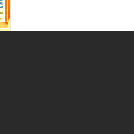
RE
SA
DA
es”