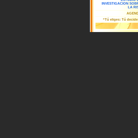
INVESTIGACION SOB
LA RI
AGEN
“Tú eliges: Tú decid