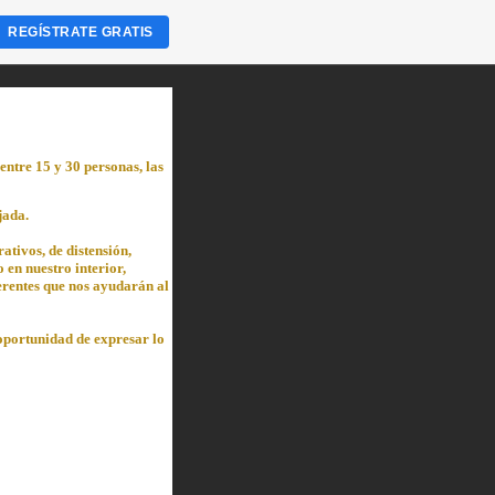
REGÍSTRATE GRATIS
entre 15 y 30 personas, las
jada.
tivos, de distensión,
 en nuestro interior,
erentes que nos ayudarán al
oportunidad de expresar lo